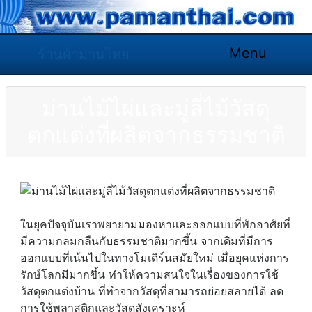
Menu
ร้านผ้าม่านไทย
ม่านไม้ไผ่และมู่ลี่ไม้วัสดุ
ตกแต่งที่ผลิตจากธรรมชาติ
ในยุคปัจจุบันเราพยายามมองหาและออกแบบที่พักอาศัยที่
มีความกลมกลืนกับธรรมชาติมากขึ้น จากเดิมที่มีการ
ออกแบบที่เน้นไปในทางโมเดิร์นสมัยใหม่ เมื่อยุคแห่งการ
รักษ์โลกมีมากขึ้น ทำให้ความสนใจในเรื่องของการใช้
วัสดุตกแต่งบ้าน ที่ทำจากวัสดุที่สามารถย่อยสลายได้ ลด
การใช้พลาสติกและวัสดุสังเคราะห์