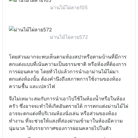
ม่านไม้ไผ่ลาย105
ม่านไม้ไผ่ลาย572
โดยส่วนมากจะพบเห็นตามห้องสปาหรือตามบ้านที่มีการ
ตกแต่งแบบที่เน้นความเป็นธรรมชาติ หรือห้องที่ต้องการ
การผ่อนคลาย โดยทั่วไปแล้วการนำเอาม่านไม้ไผ่มา
ตกแต่งห้องนั้น ต้องคำนึงถึงสภาพการใช้งานของห้อง
ความชื้น และเปลวไฟ
จึงไม่เหมาะสมกับการนำเอาไปใช้ในห้องน้ำหรือในห้อง
ครัว ซึ่งอาจจะทำให้เกิดอันตรายได้ การตกแต่งม่านไม้ไผ่
อาจจะตกแต่งที่บริเวณห้องนั่งเล่น หรือส่วนของห้อง
ทำงาน ที่จะช่วยให้แสงที่ส่องผ่านเข้ามาในห้องมีความ
นุ่มนวล ได้บรรยากาศของการผ่อนคลายไปในตัว