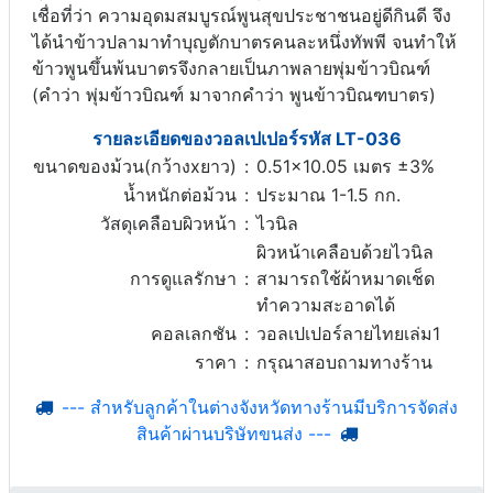
เชื่อที่ว่า ความอุดมสมบูรณ์พูนสุขประชาชนอยู่ดีกินดี จึง
ได้นำข้าวปลามาทำบุญตักบาตรคนละหนึ่งทัพพี จนทำให้
ข้าวพูนขึ้นพ้นบาตรจึงกลายเป็นภาพลายพุ่มข้าวบิณฑ์
(คำว่า พุ่มข้าวบิณฑ์ มาจากคำว่า พูนข้าวบิณฑบาตร)
รายละเอียดของวอลเปเปอร์รหัส LT-036
ขนาดของม้วน(กว้างxยาว)
:
0.51x10.05 เมตร ±3%
น้ำหนักต่อม้วน
:
ประมาณ 1-1.5 กก.
วัสดุเคลือบผิวหน้า
:
ไวนิล
ผิวหน้าเคลือบด้วยไวนิล
การดูแลรักษา
:
สามารถใช้ผ้าหมาดเช็ด
ทำความสะอาดได้
คอลเลกชัน
:
วอลเปเปอร์ลายไทยเล่ม1
ราคา
:
กรุณาสอบถามทางร้าน
--- สำหรับลูกค้าในต่างจังหวัดทางร้านมีบริการจัดส่ง
สินค้าผ่านบริษัทขนส่ง ---