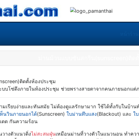
หน้าร้าน
ม่านม้วนแบบซันสกรีน(sunscreen)ติดตั
วนระบบโซ่ดึงภายในห้องประชุม ช่วยพรางสายตาจากคนภายนอกแต่ภาย
วามเรียบง่ายและทันสมัย ไม่ต้องดูแลรักษามาก ใช้ได้ทั้งกับในบ้า
ห็นวินภายนอกได้
(Sunscreen)
ใบม่านทึบแสง
(Blackout) และ
ใบ
งแดด กันความร้อน
นวางตัวแนวดิ่ง
ไม่สะสมฝุ่น
เหมือนม่านที่วางตัวในแนวนอน ทำความส