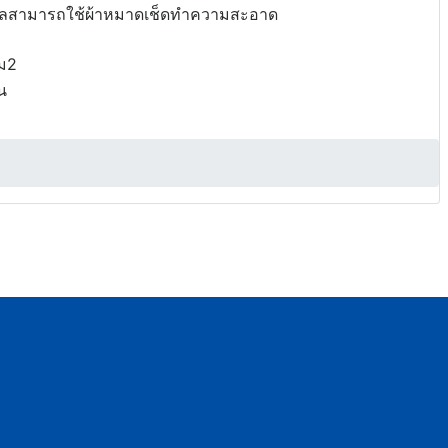
วนิลสามารถใช้ผ้าหมาดเช็ดทำความสะอาด
่ม2
น